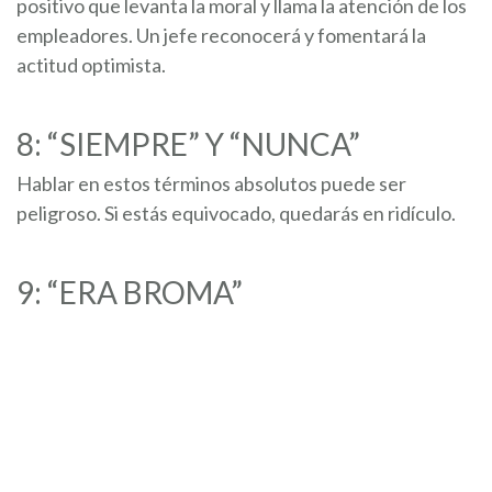
positivo que levanta la moral y llama la atención de los
empleadores. Un jefe reconocerá y fomentará la
actitud optimista.
8: “SIEMPRE” Y “NUNCA”
Hablar en estos términos absolutos puede ser
peligroso. Si estás equivocado, quedarás en ridículo.
9: “ERA BROMA”
Tener que decir que algo fue una broma significa que
molestaste a alguien. Por el bien de la armonía en el
lugar de trabajo, siempre es mejor no decir nada antes
que decir algo que se pueda interpretar de manera
negativa.