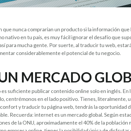
 que nunca comprarían un producto si la información que 
nativo en tu país, es muy fácil ignorar el desafío que supo
 así para mucha gente. Por suerte, al traducir tu web, esta
aumentar considerablemente el potencial de tu negocio.
 UN MERCADO GLO
es suficiente publicar contenido online solo en inglés. En 
o, centrémonos en el lado positivo. Tienes, literalmente,
 confort y traducir tu página web, tendrás la oportunidad 
le. Recuerda: internet es un mercado global. Según estadí
nes de la ONU, aproximadamente el 40% de la población mu
mo empresa online, tienes la posibilidad única de disfrutar 