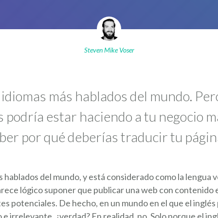
Steven Mike Voser
os idiomas más hablados del mundo. Per
s podría estar haciendo a tu negocio 
ber por qué deberías traducir tu pági
ás hablados del mundo, y está considerado como la lengua v
arece lógico suponer que publicar una web con contenido e
s potenciales. De hecho, en un mundo en el que el inglés 
e irrelevante, ¿verdad? En realidad, no. Solo porque el ing