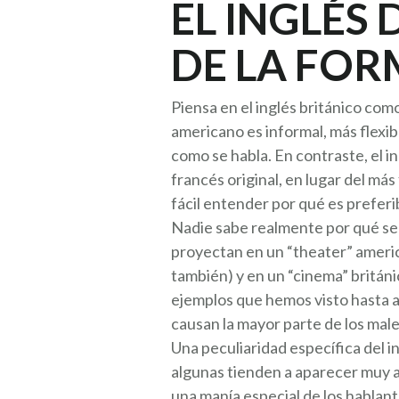
EL INGLÉS 
DE LA FOR
Piensa en el inglés británico como
americano es informal, más flexi
como se habla. En contraste, el i
francés original, en lugar del más
fácil entender por qué es preferi
Nadie sabe realmente por qué se l
proyectan en un “theater” americ
también) y en un “cinema” británi
ejemplos que hemos visto hasta a
causan la mayor parte de los mal
Una peculiaridad específica del in
algunas tienden a aparecer muy a 
una manía especial de los hablan