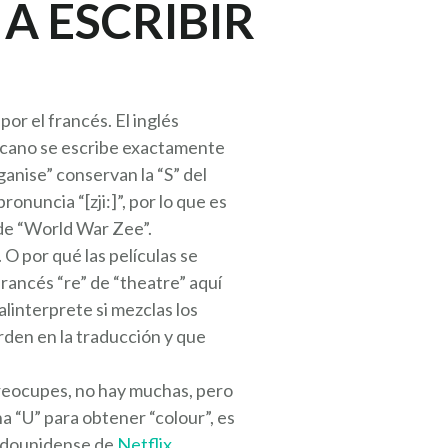
 A ESCRIBIR
por el francés. El inglés
ricano se escribe exactamente
ganise” conservan la “S” del
onuncia “[zji:]”, por lo que es
s de “World War Zee”.
O por qué las películas se
ancés “re” de “theatre” aquí
linterprete si mezclas los
rden en la traducción y que
e preocupes, no hay muchas, pero
a “U” para obtener “colour”, es
tadounidense de
Netflix
,