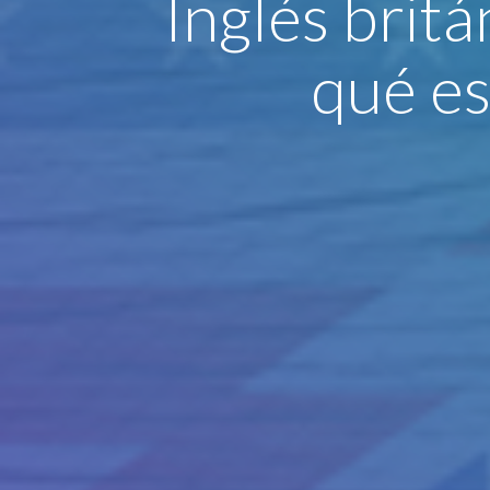
Inglés britá
qué es