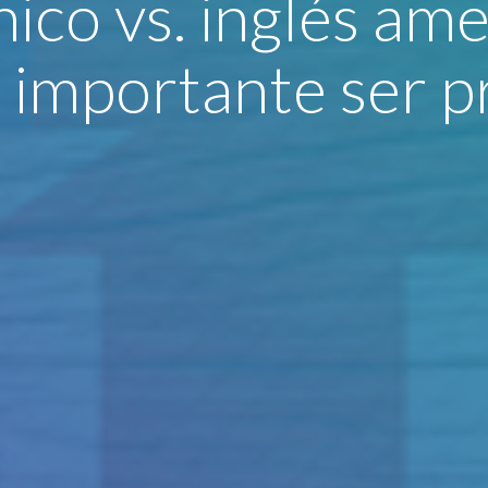
nico vs. inglés am
 importante ser p