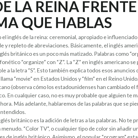
DE LA REINA FRENTE
MA QUE HABLAS
 el inglés de la reina: ceremonial, apropiado e influenciado 
ble y repleto de abreviaciones. Básicamente, el inglés ame
nglés británico es un poco más matizado. Palabras como “or
 fonético “organize” con “Z”. La “Z” en inglés americano se pr
ble a la letra “S”. Esto también explica todos esos anuncio
lama “movie” en Estados Unidos y “film” en el Reino Unido. 
ano (observa cómo los estadounidenses han cambiado el fr
co. En cualquier caso, no es muy probable que alguien te ma
hora. Más adelante, hablaremos de las palabras que se pie
entendidos.
glés británico es la adición de letras a las palabras. No t
menudo. “Color TV”, o cualquier tipo de color sin añadir un
tes de inglés británico. Asimismo, el popular “program” es