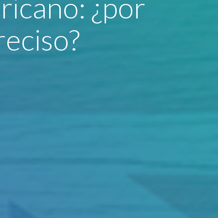
ericano: ¿por
reciso?