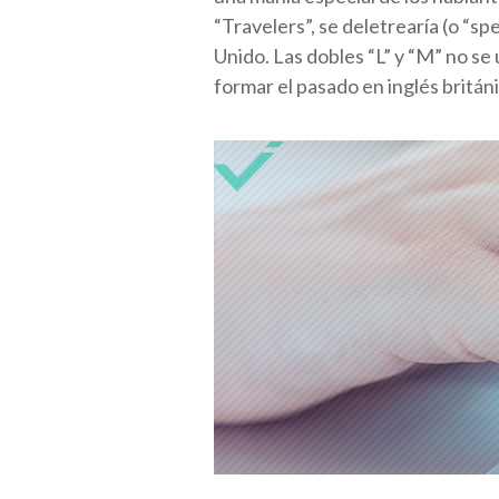
“Travelers”, se deletrearía (o “sp
Unido. Las dobles “L” y “M” no se 
formar el pasado en inglés britán