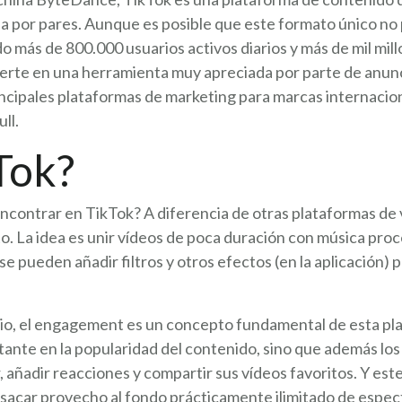
ada por pares. Aunque es posible que este formato único n
o más de 800.000 usuarios activos diarios y más de mil mi
vierte en una herramienta muy apreciada por parte de anu
incipales plataformas de marketing para marcas internaci
ll.
Tok?
contrar en TikTok? A diferencia de otras plataformas de 
o. La idea es unir vídeos de poca duración con música proc
se pueden añadir filtros y otros efectos (en la aplicación) 
rio, el engagement es un concepto fundamental de esta plat
nte en la popularidad del contenido, sino que además los
añadir reacciones y compartir sus vídeos favoritos. Y es
 sacar provecho al fondo prácticamente ilimitado de espec