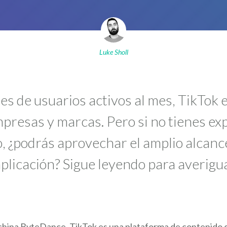
Luke Sholl
es de usuarios activos al mes, TikTok 
presas y marcas. Pero si no tienes exp
, ¿podrás aprovechar el amplio alcance
 aplicación? Sigue leyendo para averigu
china ByteDance, TikTok es una plataforma de contenido 