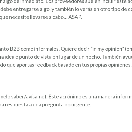
er algo de inmediato. Los proveedores suelen incluir este
ue debe entregarse algo, y también lo verás en otro tipo de 
que necesite llevarse a cabo… ASAP.
to B2B como informales. Quiere decir “in my opinion” (en 
a idea o punto de vista en lugar de un hecho. También ayuda
do que aportas feedback basado en tus propias opiniones.
melo saber/avísame). Este acrónimo es una manera informa
na respuesta a una pregunta no urgente.