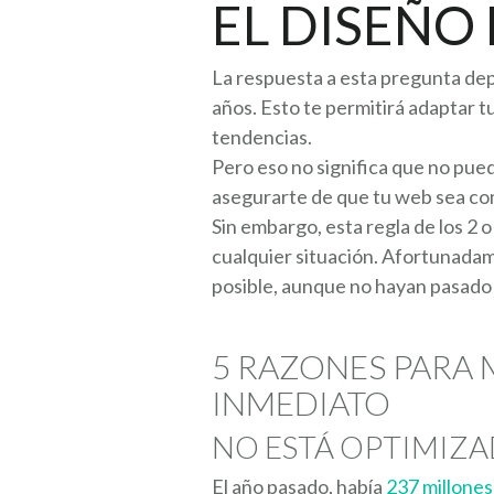
EL DISEÑO
La respuesta a esta pregunta dep
años. Esto te permitirá adaptar tu
tendencias.
Pero eso no significa que no pued
asegurarte de que tu web sea com
Sin embargo, esta regla de los 2 
cualquier situación. Afortunadam
posible, aunque no hayan pasado 
5 RAZONES PARA 
INMEDIATO
NO ESTÁ OPTIMIZA
El año pasado, había
237 millone