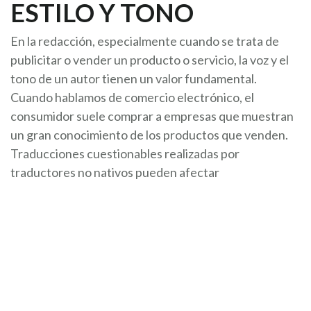
ESTILO Y TONO
En la redacción, especialmente cuando se trata de
publicitar o vender un producto o servicio, la voz y el
tono de un autor tienen un valor fundamental.
Cuando hablamos de comercio electrónico, el
consumidor suele comprar a empresas que muestran
un gran conocimiento de los productos que venden.
Traducciones cuestionables realizadas por
traductores no nativos pueden afectar
significativamente a la credibilidad de una empresa,
de la misma forma que un currículum lleno de faltas de
ortografía puede perjudicar a un candidato en un
proceso de selección. Tu público objetivo puede
percibir perfectamente que una traducción no ha sido
realizada por un hablante nativo.
Dependiendo del tipo de contenido que se esté