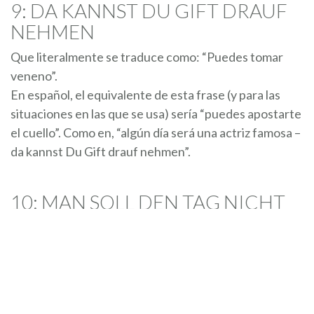
9: DA KANNST DU GIFT DRAUF
NEHMEN
Que literalmente se traduce como: “Puedes tomar
veneno”.
En español, el equivalente de esta frase (y para las
situaciones en las que se usa) sería “puedes apostarte
el cuello”. Como en, “algún día será una actriz famosa –
da kannst Du Gift drauf nehmen”.
10: MAN SOLL DEN TAG NICHT
VOR DEM ABEND LOBEN
Que literalmente significa: “No ensalces el día antes
de la noche”.
Esta frase se utiliza en situaciones similares a aquellas
en las que se podría usar el modismo español: “no