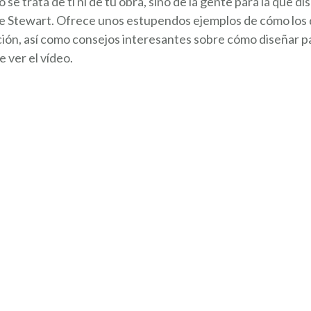
e trata de ti ni de tu obra, sino de la gente para la que di
dice Stewart. Ofrece unos estupendos ejemplos de cómo lo
ación, así como consejos interesantes sobre cómo diseñar p
 ver el vídeo.