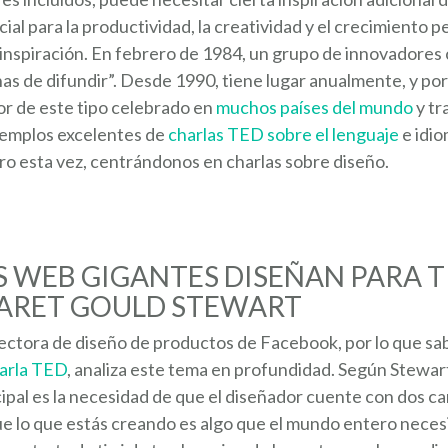
al para la productividad, la creatividad y el crecimiento 
ar inspiración. En febrero de 1984, un grupo de innovadore
gnas de difundir”. Desde 1990, tiene lugar anualmente, y p
or de este tipo celebrado en
muchos países del mundo
y tr
jemplos excelentes de
charlas TED sobre el lenguaje
e idio
ro esta vez, centrándonos en charlas sobre diseño.
S WEB GIGANTES DISEÑAN PARA TI
GARET GOULD STEWART
ectora de diseño de productos de Facebook, por lo que sab
harla TED
, analiza este tema en profundidad. Según Stewart,
ipal es la necesidad de que el diseñador cuente con dos ca
ue lo que estás creando es algo que el mundo entero necesi