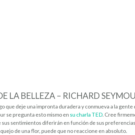
DE LA BELLEZA – RICHARD SEYMO
go que deje una impronta duradera y conmueva a la gente d
our se pregunta esto mismo en
su charla TED
. Cree firmem
ue sus sentimientos diferirán en función de sus preferencia
squejo de una flor, puede que no reaccione en absoluto.