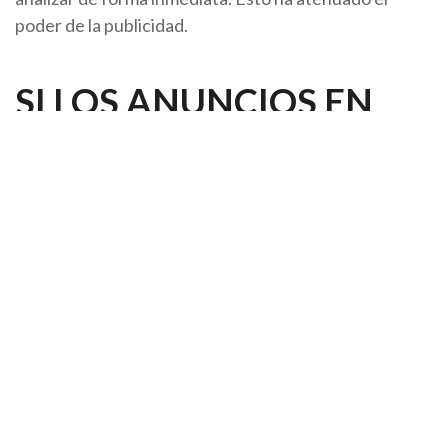
poder de la publicidad.
SI LOS ANUNCIOS EN
INTERNET YA NO
FUNCIONAN, ¿QUÉ HAY
QUE HACER?
En resumen, los anuncios en internet no funcionan ni
generan un ROI viable. El poder de persuasión que
una vez tuvo esta práctica ahora anticuada, ha sido
sustituido por un contenido informativo y
personalizado. Blogs, artículos, descripciones
detalladas de productos (con reseñas de clientes que
las respaldan) y la exposición en redes sociales, han
generado CTRs mucho más altos en comparación con