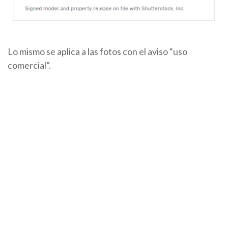
Lo mismo se aplica a las fotos con el aviso “uso
comercial”.
Si tienes dudas sobre si deberías usar alguna imagen
para una finalidad concreta o no, piensa en consultar a
tu asesor jurídico, ya que podría ayudarte a ahorrar
tiempo y dinero y a salvar tu reputación de cualquier
problema innecesario.
Ahora que ya conoces los detalles sobre cómo usar
imágenes, puedes empezar a buscar el banco de
imágenes adecuado para ti. A continuación te
presentamos algunos de los bancos más conocidos,
tanto de pago como gratuitos.