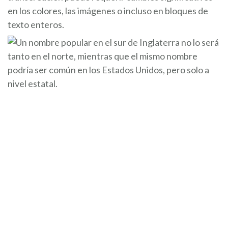
en los colores, las imágenes o incluso en bloques de
texto enteros.
LA TRANSCREACIÓN
MAL EJECUTADA
Los beneficios de la transcreación son enormes.
¿Quién no querría coger un mensaje pequeño y
localizado sobre su empresa y expandirlo a través de
múltiples regiones y sectores demográficos? No