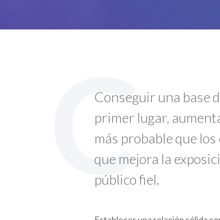
C
Conseguir una base de
primer lugar, aumenta
más probable que los 
que mejora la exposic
público fiel.
Establecer una relación sólida co