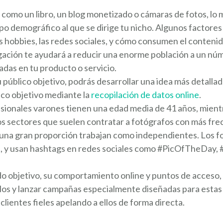
s como un libro, un blog monetizado o cámaras de fotos, l
 demográfico al que se dirige tu nicho. Algunos factores
 los hobbies, las redes sociales, y cómo consumen el conteni
tigación te ayudará a reducir una enorme población a un 
das en tu producto o servicio.
 público objetivo, podrás desarrollar una idea más detalla
co objetivo mediante la
recopilación de datos online
.
esionales varones tienen una edad media de 41 años, mientr
s sectores que suelen contratar a fotógrafos con más frecu
; y una gran proporción trabajan como independientes. Los 
$, y usan hashtags en redes sociales como #PicOfTheDay
o objetivo, su comportamiento online y puntos de acceso, y
culos y lanzar campañas especialmente diseñadas para esta
 clientes fieles apelando a ellos de forma directa.