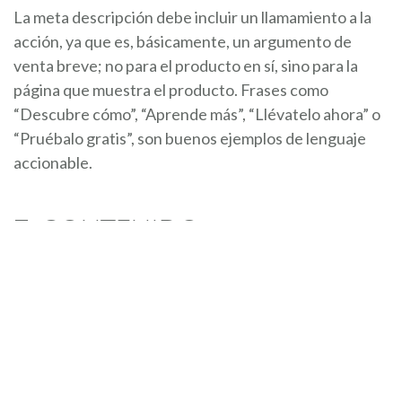
La meta descripción debe incluir un llamamiento a la
acción, ya que es, básicamente, un argumento de
venta breve; no para el producto en sí, sino para la
página que muestra el producto. Frases como
“Descubre cómo”, “Aprende más”, “Llévatelo ahora” o
“Pruébalo gratis”, son buenos ejemplos de lenguaje
accionable.
7: CONTENIDO
ESTRUCTURADO
Es buena idea centrarse en las características
específicas de un producto. Las visitas suelen buscar
información como aspectos técnicos, SKU, fabricante
y precio. La inclusión exclusiva de un precio
competitivo puede atraer clics sin necesidad de ir