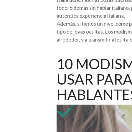
todo lo demás sin hablar italiano,
auténtica experiencia italiana.
Además, si tienes un nivel como
tipo de joyas ocultas. Los modism
alrededor, y a transmitir a los it
10 MODISM
USAR PARA
HABLANTE