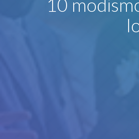
10 modismos
l