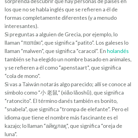
sorprenda descubrir que hay personas de países en
los que no se habla inglés que se refieren a él de
formas completamente diferentes (y a menudo
interesantes).
Si preguntas a alguien de Grecia, por ejemplo, lo
llaman “παπάκι”, que significa “patito”. Los galeses lo
llaman “malwen”, que significa “caracol”. En
holandés
también se ha elegido un nombre basado en animales,
y se refieren a él como “apenstaart”, que significa
“cola de mono”.
Si vas a Taiwán notarás algo parecido; allí se conoce al
símbolo como “小 老鼠” (xiǎo lǎoshǔ), que significa
“ratoncito”. El término danés también es bonito,
“snabela”, que significa “trompa de elefante”. Pero el
idioma que tiene el nombre más fascinante es el
kazajo; lo llaman “айқұлақ”, que significa “oreja de
luna”.