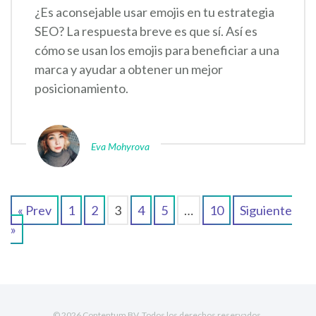
¿Es aconsejable usar emojis en tu estrategia
SEO? La respuesta breve es que sí. Así es
cómo se usan los emojis para beneficiar a una
marca y ayudar a obtener un mejor
posicionamiento.
Eva Mohyrova
« Prev
1
2
3
4
5
…
10
Siguiente
»
© 2026 Contentum BV. Todos los derechos reservados.