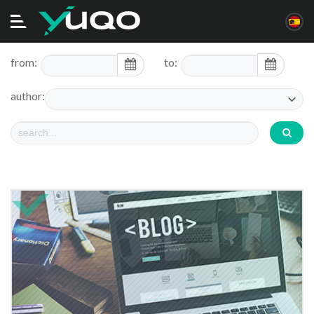
Alternar
navegación
from:
to:
author: